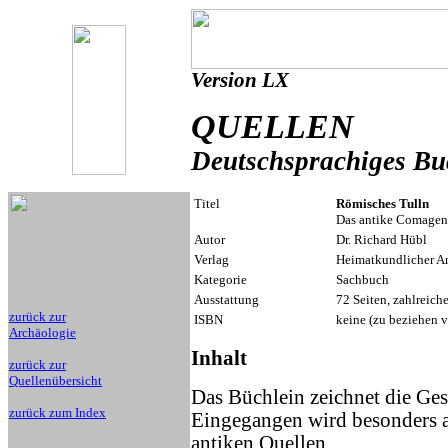
Version LX
QUELLEN
Deutschsprachiges Bu
Titel
Römisches Tulln
Das antike Comagen
Autor
Dr. Richard Hübl
Verlag
Heimatkundlicher Arb
Kategorie
Sachbuch
Ausstattung
72 Seiten, zahlreich
zurück zur
ISBN
keine (zu beziehen v
Archäologie
Inhalt
zurück zur
Quellenübersicht
Das Büchlein zeichnet die Ge
zurück zum Index
Eingegangen wird besonders a
antiken Quellen.