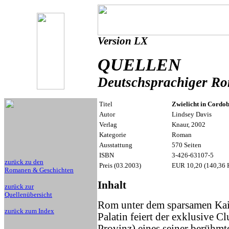
Version LX
QUELLEN
Deutschsprachiger R
Titel
Zwielicht in Cordo
Autor
Lindsey Davis
Verlag
Knaur, 2002
Kategorie
Roman
Ausstattung
570 Seiten
ISBN
3-426-63107-5
zurück zu den
Preis (03.2003)
EUR 10,20 (140,36 
Romanen & Geschichten
Inhalt
zurück zur
Quellenübersicht
Rom unter dem sparsamen Kais
zurück zum Index
Palatin feiert der exklusive Cl
Provinz) eines seiner berühmt