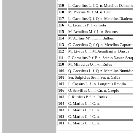
119
L. Caecilius L. f. Q. n. Metellus Delmati
118
M. Porcius M. f. M. n. Cato
117
L. Caecilius Q. f. Q. n. Metellus Diadem
116
C. Licinius P. f. -n. Geta
115
M. Aemilius M. f. L. n. Scaurus
114
M' Acilius M'. f. L. n. Balbus
113
C. Caecilius Q. f. Q. n. Metellus Caprari
112
M. Livius C. f. M. Aemiliani n. Drusus
111
P. Cornelius P. f. P. n. Scipio Nasica Sera
110
M. Minucius Q. f. -n. Rufus
109
Q. Caecilius L. f. Q. n. Metellus Numidi
108
Ser. Sulpicius Ser. f. Ser. n. Galba
107
L. Cassius L. f. -n. Longinus Ravilla
106
Q. Servilius Cn. f. Cn. n. Caepio
105
P. Rutilius P. f. -n. Rufus
104
C. Marius C. f. C. n.
103
C. Marius C. f. C. n.
102
C. Marius C. f. C. n.
101
C. Marius C. f. C. n.