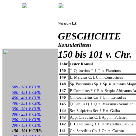
Version LX
GESCHICHTE
Konsularlisten
150 bis 101 v. Chr.
Jahr
erster Konsul
150
T. Quinctius T. f. T. n. Flaminus
149
L. Marcius C. f. C. n. Censorinus
148
Sp. Postumius Sp. f. Sp. n. Albinus Ma
509 - 501 V. CHR.
147
P. Cornelius P. f. P. n. Scipio Africanu
500 - 451 V. CHR.
146
Cn. Cornelius Cn. f. L. n. Lentulus
450 - 401 V. CHR.
400 - 351 V. CHR.
145
Q. Fabius Q. f. Q. n. Maximus Aemilianu
350 - 301 V. CHR.
144
Ser. Sulpicius Ser. f. P. n. Galba
300 - 251 V. CHR.
143
App. Claudius C. f. App. n. Pulcher
250 - 201 V. CHR.
142
L. Caecilius Q. f. L. n. Metellus Calvus
200 - 151 V. CHR.
150 - 101 V. CHR.
141
Cn. Servilius Cn. f. Cn. n. Caepio