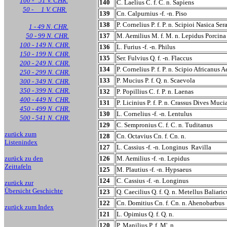
100 - 51 V. CHR.
140
C. Laelius C. f. C. n. Sapiens
50 - 1 V. CHR.
139
Cn. Calpurnius -f. -n. Piso
138
P. Cornelius P. f. P. n. Scipioi Nasica Ser
1 - 49 N. CHR.
50 - 99 N. CHR.
137
M. Aemilius M. f. M. n. Lepidus Porcina
100 - 149 N. CHR.
136
L. Furius -f. -n. Philus
150 - 199 N. CHR.
135
Ser. Fulvius Q. f. -n. Flaccus
200 - 249 N. CHR.
134
P. Cornelius P. f. P. n. Scipio Africanus 
250 - 299 N. CHR.
133
P. Mucius P. f. Q. n. Scaevola
300 - 349 N. CHR.
350 - 399 N. CHR.
132
P. Popillius C. f. P. n. Laenas
400 - 449 N. CHR.
131
P. Licinius P. f. P. n. Crassus Dives Muc
450 - 499 N. CHR.
130
L. Cornelius -f. -n. Lentulus
500 - 541 N. CHR.
129
C. Sempronius C. f. C. n. Tuditanus
zurück zum
128
Cn. Octavius Cn. f. Cn. n.
Listenindex
127
L. Cassius -f. -n. Longinus Ravilla
zurück zu den
126
M. Aemilius -f. -n. Lepidus
Zeittafeln
125
M. Plautius -f. -n. Hypsaeus
124
C. Cassius -f. -n. Longinus
zurück zur
Übersicht Geschichte
123
Q. Caecilius Q. f. Q. n. Metellus Baliaric
122
Cn. Domitius Cn. f. Cn. n. Ahenobarbus
zurück zum Index
121
L. Opimius Q. f. Q. n.
120
P. Manilius P. f. M'. n.