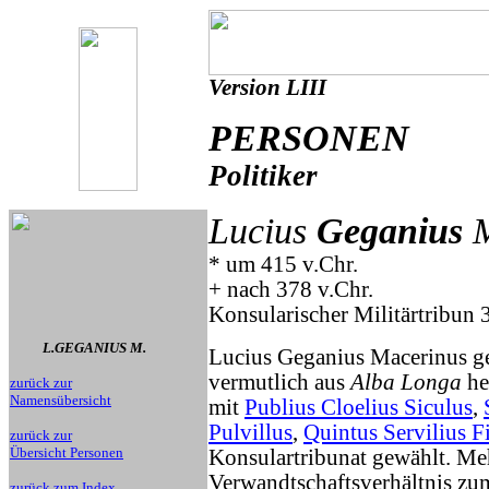
Version LIII
PERSONEN
Politiker
Lucius
Geganius
M
* um 415 v.Chr.
+ nach 378 v.Chr.
Konsularischer Militärtribun 
L.GEGANIUS M.
Lucius Geganius Macerinus geh
vermutlich aus
Alba Longa
he
zurück zur
Namensübersicht
mit
Publius Cloelius Siculus
,
Pulvillus
,
Quintus Servilius F
zurück zur
Übersicht Personen
Konsulartribunat gewählt. Meh
Verwandtschaftsverhältnis zu
zurück zum Index