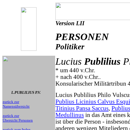
Version LII
PERSONEN
Politiker
Lucius
Publilius
Ph
* um 440 v.Chr.
+ nach 400 v.Chr..
Konsularischer Militärtribun 
L.PUBLILIUS P.V.
Lucius Publilius Philo Vulsc
Publius Licinius Calvus Esqui
zurück zur
Namensübersicht
Titinius Pansa Saccus
,
Publius
Medullinus
in das Amt eines k
zurück zur
Übersicht Personen
ist über die Person - insbeson
anderen wenigen Mitgliedern de
zurück zum Index