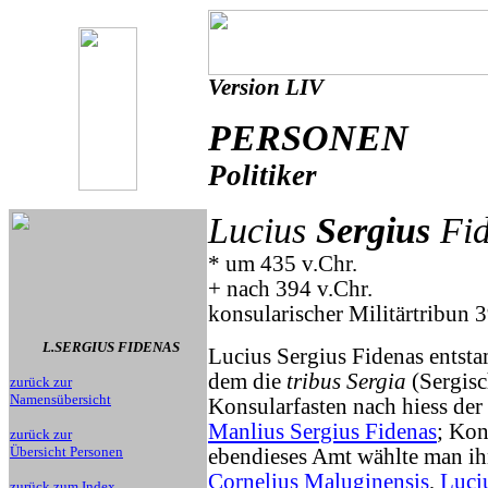
Version LIV
PERSONEN
Politiker
Lucius
Sergius
Fid
* um 435 v.Chr.
+ nach 394 v.Chr.
konsularischer Militärtribun 3
L.SERGIUS FIDENAS
Lucius Sergius Fidenas entsta
dem die
tribus Sergia
(Sergisc
zurück zur
Namensübersicht
Konsularfasten nach hiess der 
Manlius Sergius Fidenas
; Kon
zurück zur
Übersicht Personen
ebendieses Amt wählte man i
Cornelius Maluginensis
,
Luci
zurück zum Index