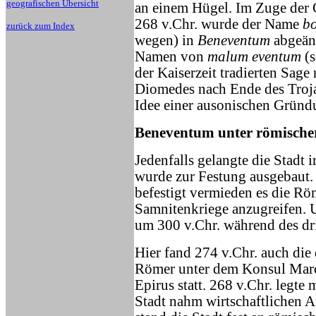
geografischen Übersicht
an einem Hügel. Im Zuge der 
268 v.Chr. wurde der Name
bo
zurück zum Index
wegen) in
Beneventum
abgeänd
Namen von
malum eventum
(s
der Kaiserzeit tradierten Sag
Diomedes nach Ende des Troja
Idee einer ausonischen Gründ
Beneventum unter römischer
Jedenfalls gelangte die Stadt
wurde zur Festung ausgebaut. 
befestigt vermieden es die R
Samnitenkriege anzugreifen. U
um 300 v.Chr. während des dr
Hier fand 274 v.Chr. auch die
Römer unter dem Konsul Marc
Epirus statt. 268 v.Chr. legte
Stadt nahm wirtschaftlichen 