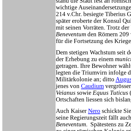
stand die Stadt fest an römisc
wichtige Auseinandersetzunge
214 v.Chr. besiegte Tiberius
später eroberte der Konsul Qu
mit seinen Vorräten. Trotz d
Beneventum
den Römern 209 v
für die Fortsetzung des Krieg
Dem stetigen Wachstum seit d
der Erhebung zu einem
munic
getragen. Ihre Bewohner wählt
legten die Triumvirn infolge 
Militärkolonie an; ditto
Augus
jenes von
Caudium
vergrösser
Veianus
sowie
Equus Tuticus
(
Ortschaften liessen sich bisla
Auch Kaiser
Nero
schickte Si
seine Regierungszeit fällt au
Beneventum
. Spätestens zu Z