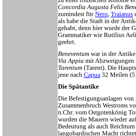
zu einer römischen Kolonie 
Concordia Augusta Felix Ben
zumindest für
Nero
,
Traianus
als habe die Stadt in der Anti
gehabt, denn hier wurde der 
Grammatiker wie Rutilius Ael
geehrt.
Beneventum
war in der Antike
Via Appia
mit Abzweigungen
Tarentum
(Tarent). Die Haupt
jene nach
Capua
32 Meilen (5
Die Spätantike
Die Befestigungsanlagen von
Zusammenbruch Westroms vo
n.Chr. vom Ostgotenkönig Toti
wurden die Mauern wieder auf
Bedeutung als auch Reichtum 
langobardischen Macht richtet