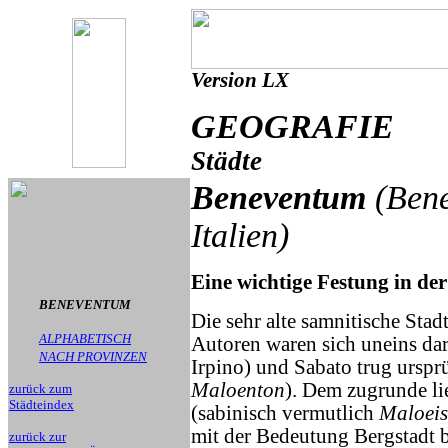
Version LX
GEOGRAFIE
Städte
Beneventum
(Bene
Italien)
Eine wichtige Festung in d
BENEVENTUM
Die sehr alte samnitische Stad
ALPHABETISCH
Autoren waren sich uneins d
NACH PROVINZEN
Irpino) und Sabato trug ursp
Maloenton
). Dem zugrunde lie
zurück zum
Städteindex
(sabinisch vermutlich
Maloeis
mit der Bedeutung Bergstadt b
zurück zur