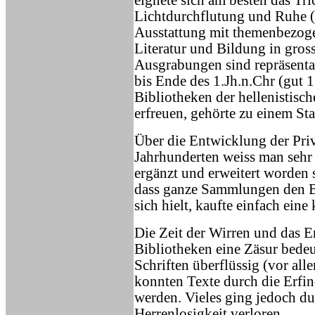
eignete sich am besten das Tr
Lichtdurchflutung und Ruhe (L
Ausstattung mit themenbezoge
Literatur und Bildung in gros
Ausgrabungen sind repräsentat
bis Ende des 1.Jh.n.Chr (gut 1
Bibliotheken der hellenistisc
erfreuen, gehörte zu einem St
Über die Entwicklung der Pri
Jahrhunderten weiss man seh
ergänzt und erweitert worden 
dass ganze Sammlungen den Be
sich hielt, kaufte einfach ei
Die Zeit der Wirren und das Er
Bibliotheken eine Zäsur bede
Schriften überflüssig (vor all
konnten Texte durch die Erfi
werden. Vieles ging jedoch d
Herrenlosigkeit verloren.