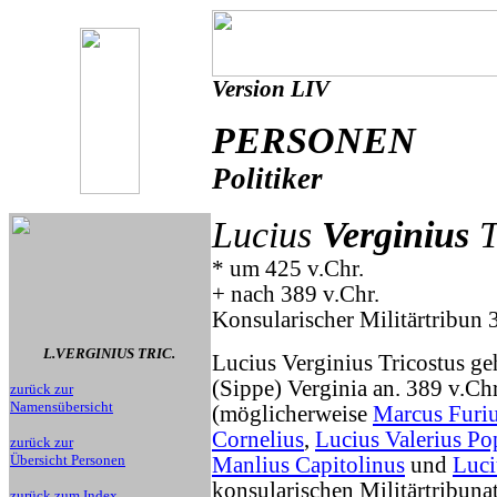
Version LIV
PERSONEN
Politiker
Lucius
Verginius
T
* um 425 v.Chr.
+ nach 389 v.Chr.
Konsularischer Militärtribun 
L.VERGINIUS TRIC.
Lucius Verginius Tricostus g
(Sippe) Verginia an. 389 v.Chr
zurück zur
Namensübersicht
(möglicherweise
Marcus Furiu
Cornelius
,
Lucius Valerius Po
zurück zur
Übersicht Personen
Manlius Capitolinus
und
Luci
konsularischen Militärtribunat
zurück zum Index