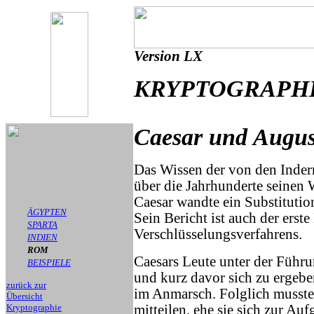
Version LX
KRYPTOGRAPHI
Caesar und Augus
Das Wissen der von den Inder
über die Jahrhunderte seinen
Caesar wandte ein Substitutio
ÄGYPTEN
Sein Bericht ist auch der erste
SPARTA
Verschlüsselungsverfahrens.
INDIEN
ROM
Caesars Leute unter der Führ
BEISPIELE
und kurz davor sich zu ergebe
zurück zur
im Anmarsch. Folglich musste
Übersicht
Kryptographie
mitteilen, ehe sie sich zur Au