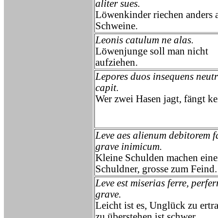
aliter sues.
Löwenkinder riechen anders a
Schweine.
Leonis catulum ne alas.
Löwenjunge soll man nicht
aufziehen.
Lepores duos insequens neut
capit.
Wer zwei Hasen jagt, fängt ke
Leve aes alienum debitorem fa
grave inimicum.
Kleine Schulden machen ein
Schuldner, grosse zum Feind.
Leve est miserias ferre, perfer
grave.
Leicht ist es, Unglück zu ertr
zu überstehen ist schwer.