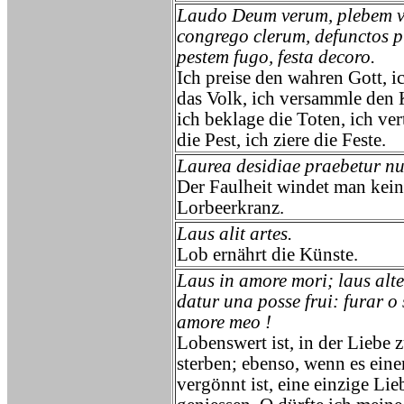
Laudo Deum verum, plebem v
congrego clerum, defunctos p
pestem fugo, festa decoro.
Ich preise den wahren Gott, i
das Volk, ich versammle den 
ich beklage die Toten, ich ver
die Pest, ich ziere die Feste.
Laurea desidiae praebetur nu
Der Faulheit windet man kei
Lorbeerkranz.
Laus alit artes.
Lob ernährt die Künste.
Laus in amore mori; laus alte
datur una posse frui: furar o
amore meo !
Lobenswert ist, in der Liebe 
sterben; ebenso, wenn es ein
vergönnt ist, eine einzige Lie