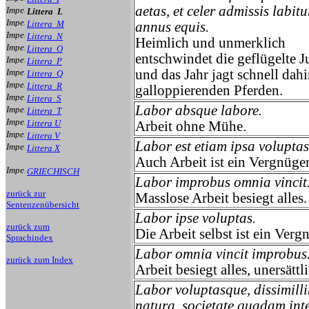
aetas, et celer admissis labitu
Littera L
Littera M
annus equis.
Littera N
Heimlich und unmerklich
Littera O
entschwindet die geflügelte J
Littera P
und das Jahr jagt schnell dahi
Littera Q
Littera R
galloppierenden Pferden.
Littera S
Labor absque labore.
Littera T
Littera U
Arbeit ohne Mühe.
Littera V
Labor est etiam ipsa voluptas
Littera X
Auch Arbeit ist ein Vergnüge
GRIECHISCH
Labor improbus omnia vincit
zurück zur
Masslose Arbeit besiegt alles.
Sentenzenübersicht
Labor ipse voluptas.
zurück zum
Die Arbeit selbst ist ein Verg
Sprachindex
Labor omnia vincit improbus
zurück zum Index
Arbeit besiegt alles, unersättl
Labor voluptasque, dissimill
natura, societate quadam inte