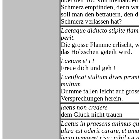
über den Tod von niemande
Schmerz empfinden, denn w
soll man den betrauern, den d
Schmerz verlassen hat?
Laetaque diducto stipite fla
perit.
Die grosse Flamme erlischt, 
das Holzscheit geteilt wird.
Laetare et i !
Freue dich und geh !
Laetificat stultum dives prom
multum.
Dumme fallen leicht auf gros
Versprechungen herein.
laetis non credere
dem Glück nicht trauen
Laetus in praesens animus q
ultra est oderit curare, et am
lento temperet risu; nihil est 