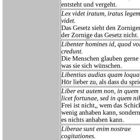
entsteht und vergeht.
Lex videt iratum, iratus lege
videt.
Das Gesetz sieht den Zornigen
der Zornige das Gesetz nicht.
Libenter homines id, quod vo
credunt.
Die Menschen glauben gerne 
was sie sich wünschen.
Libentius audias quam loquar
Hör lieber zu, als dass du spri
Liber est autem non, in que
licet fortunae, sed in quem nih
Frei ist nicht,, wem das Schic
wenig anhaben kann, sonder
es nichts anhaben kann.
Liberae sunt enim nostrae
cogitationes.