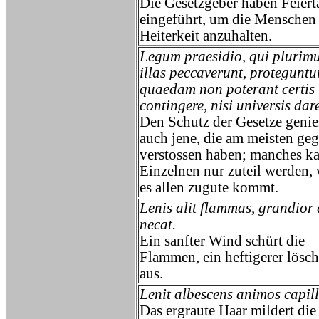
Die Gesetzgeber haben Feiert
eingeführt, um die Menschen
Heiterkeit anzuhalten.
Legum praesidio, qui plurim
illas peccaverunt, proteguntu
quaedam non poterant certis
contingere, nisi universis dar
Den Schutz der Gesetze genie
auch jene, die am meisten geg
verstossen haben; manches k
Einzelnen nur zuteil werden,
es allen zugute kommt.
Lenis alit flammas, grandior
necat.
Ein sanfter Wind schürt die
Flammen, ein heftigerer lösch
aus.
Lenit albescens animos capill
Das ergraute Haar mildert die