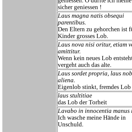
geniessen. O dürfte ich meine
sicher geniessen !
Laus magna natis obsequi
parentibus.
Den Eltern zu gehorchen ist f
Kinder grosses Lob.
Laus nova nisi oritur, etiam v
amittitur.
Wenn kein neues Lob entsteht
vergeht auch das alte.
Laus sordet propria, laus nobi
aliena.
Eigenlob stinkt, fremdes Lob 
laus stultitiae
das Lob der Torheit
Lavabo in innocentia manus 
Ich wasche meine Hände in
Unschuld.