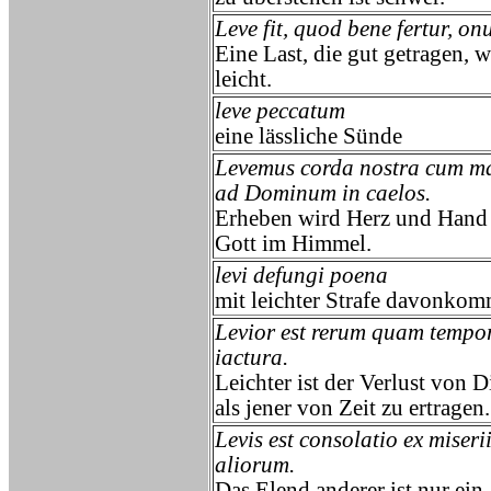
Leve fit, quod bene fertur, onu
Eine Last, die gut getragen, w
leicht.
leve peccatum
eine lässliche Sünde
Levemus corda nostra cum m
ad Dominum in caelos.
Erheben wird Herz und Hand
Gott im Himmel.
levi defungi poena
mit leichter Strafe davonko
Levior est rerum quam tempor
iactura.
Leichter ist der Verlust von 
als jener von Zeit zu ertragen.
Levis est consolatio ex miseri
aliorum.
Das Elend anderer ist nur ein