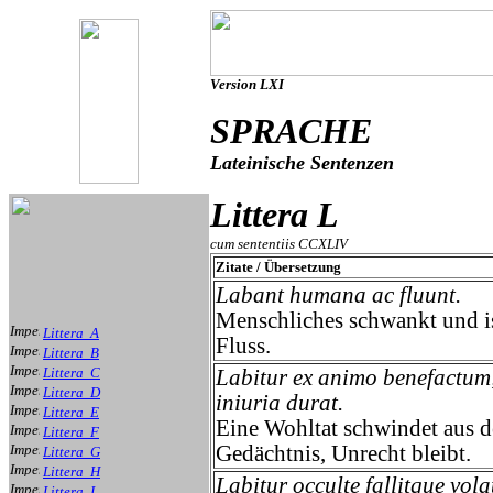
Version LXI
SPRACHE
Lateinische Sentenzen
Littera L
cum sententiis CCXLIV
Zitate / Übersetzung
Labant humana ac fluunt.
Menschliches schwankt und i
Littera A
Fluss.
Littera B
Littera C
Labitur ex animo benefactum
Littera D
iniuria durat.
Littera E
Eine Wohltat schwindet aus 
Littera F
Gedächtnis, Unrecht bleibt.
Littera G
Littera H
Labitur occulte fallitque volat
Littera I